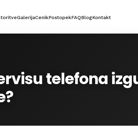
toritve
Galerija
Cenik
Postopek
FAQ
Blog
Kontakt
 servisu telefona iz
e?