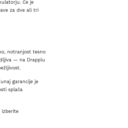
ulatorju. Če je
ve za dve ali tri
no, notranjost tesno
edljiva — na Drapplu
žljivost.
Zunaj garancije je
sti splača
izberite