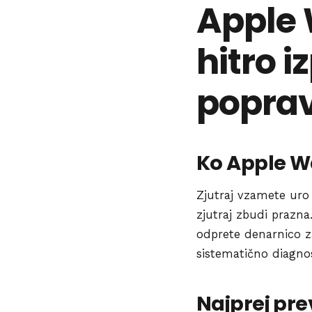
Apple 
hitro i
poprav
Ko Apple W
Zjutraj vzamete uro s
zjutraj zbudi prazna.
odprete denarnico za
sistematično diagnost
Najprej pr