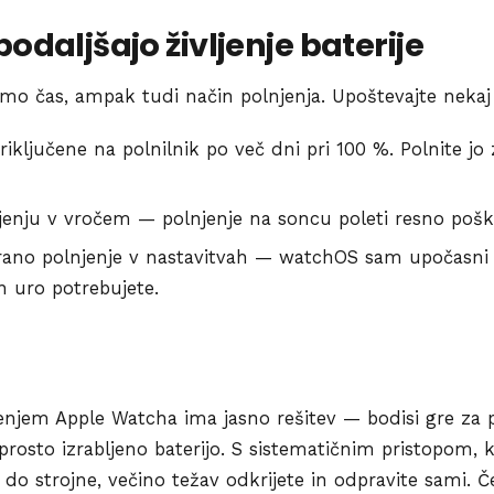
odaljšajo življenje baterije
amo čas, ampak tudi način polnjenja. Upoštevajte nekaj 
iključene na polnilnik po več dni pri 100 %. Polnite jo 
njenju v vročem — polnjenje na soncu poleti resno pošk
rano polnjenje v nastavitvah — watchOS sam upočasni 
n uro potrebujete.
jenjem Apple Watcha ima jasno rešitev — bodisi gre za
eprosto izrabljeno baterijo. S sistematičnim pristopom, 
 strojne, večino težav odkrijete in odpravite sami. Če 