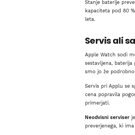
Stanje baterije prev
kapaciteta pod 80 %,
leta.
Servis ali 
Apple Watch sodi med
sestavljena, baterij
smo jo že podrobno o
Servis pri Applu se s
cena popravila pogos
primerjati.
Neodvisni serviser
je
preverjenega, ki im