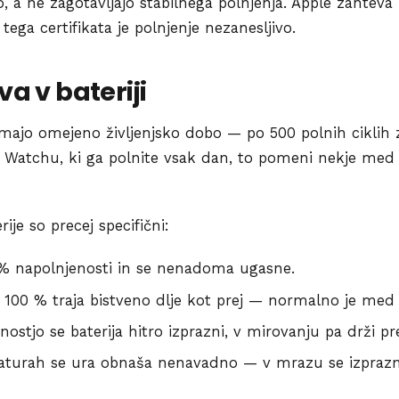
 a ne zagotavljajo stabilnega polnjenja. Apple zahteva 
tega certifikata je polnjenje nezanesljivo.
va v bateriji
e imajo omejeno življenjsko dobo — po 500 polnih ciklih 
le Watchu, ki ga polnite vsak dan, to pomeni nekje med
rije so precej specifični:
 % napolnjenosti in se nenadoma ugasne.
 100 % traja bistveno dlje kot prej — normalno je med
ostjo se baterija hitro izprazni, v mirovanju pa drži pre
raturah se ura obnaša nenavadno — v mrazu se izprazn