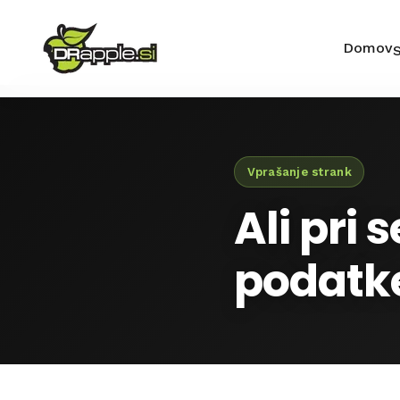
Domov
S
Vprašanje strank
Ali pri
podatk