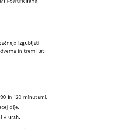
MFi-certificirane
začnejo izgubljati
 dvema in tremi leti
 90 in 120 minutami.
cej dlje.
i v urah.