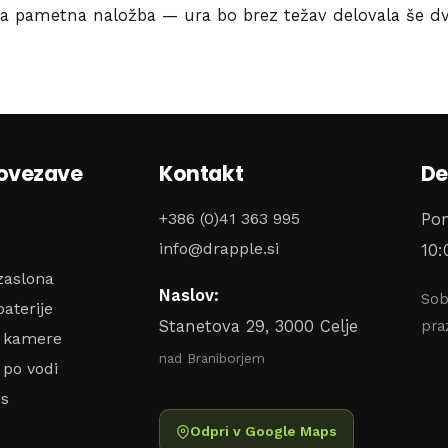
a pametna naložba — ura bo brez težav delovala še dve 
povezave
Kontakt
De
+386 (0)41 363 995
Pon
info@drapple.si
10:
zaslona
Naslov:
Sob
aterije
Stanetova 29, 3000 Celje
pra
o kamere
nad Braniborjem
 po vodi
is
Odpri v Google Maps