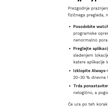
Prezgodnje praznjenj
fizičnega pregleda, 
Posodobite watc
programske opreme
nenormalno porab
Preglejte aplikaci
sledenjem lokacije
katere aplikacije
Izklopite Always-
20–30 % dnevne ba
Trda ponastavite
nelogično, a pog
Če ura po teh koraki