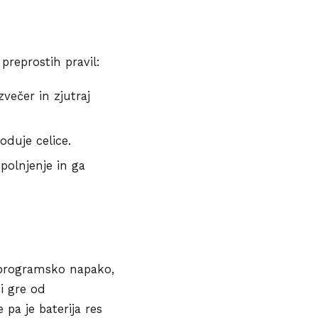
preprostih pravil:
zvečer in zjutraj
oduje celice.
polnjenje in ga
 programsko napako,
ki gre od
pa je baterija res