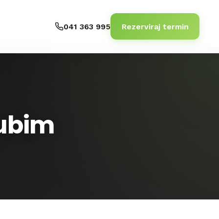
041 363 995
Rezerviraj termin
gubim