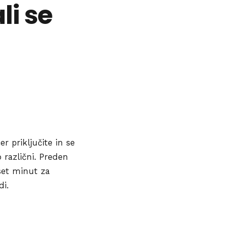
li se
r priključite in se
o različni. Preden
set minut za
di.