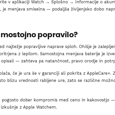
erite v aplikaciji Watch → Splošno → Informacije o akum
 je menjava smiselna — podaljša življenjsko dobo napra
samostojno popravilo?
 najtežje popravljive naprave sploh. Ohišje je zaleplje
a pritrjena z lepilom. Samostojna menjava baterije je izv
pisali — zahteva pa natančnost, pravo orodje in potrpe
plača, če je ura še v garanciji ali pokrita z AppleCare+. 
to blizu vrednosti rabljene ure, zato se različne možno
 pogosto dober kompromis med ceno in kakovostjo — 
a izkušnje z Apple Watchem.