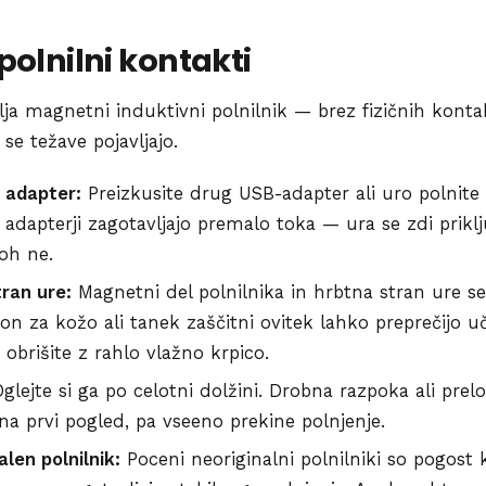
 polnilni kontakti
a magnetni induktivni polnilnik — brez fizičnih kontakt
se težave pojavljajo.
n adapter:
Preizkusite drug USB-adapter ali uro polnit
 adapterji zagotavljajo premalo toka — ura se zdi priklj
loh ne.
tran ure:
Magnetni del polnilnika in hrbtna stran ure se
sjon za kožo ali tanek zaščitni ovitek lahko preprečijo 
 obrišite z rahlo vlažno krpico.
glejte si ga po celotni dolžini. Drobna razpoka ali prel
na prvi pogled, pa vseeno prekine polnjenje.
alen polnilnik:
Poceni neoriginalni polnilniki so pogost 