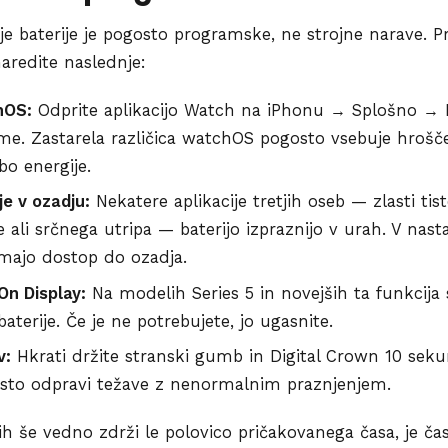
e baterije je pogosto programske, ne strojne narave. Pr
naredite naslednje:
hOS:
Odprite aplikacijo Watch na iPhonu → Splošno → 
. Zastarela različica watchOS pogosto vsebuje hrošče,
o energije.
je v ozadju:
Nekatere aplikacije tretjih oseb — zlasti ti
 ali srčnega utripa — baterijo izpraznijo v urah. V nasta
 imajo dostop do ozadja.
On Display:
Na modelih Series 5 in novejših ta funkcija
terije. Če je ne potrebujete, jo ugasnite.
v:
Hkrati držite stranski gumb in Digital Crown 10 seku
osto odpravi težave z nenormalnim praznjenjem.
h še vedno zdrži le polovico pričakovanega časa, je čas 