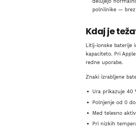
delujejo normalno,
polnilnike — brez 
Kdaj je teža
Litij-ionske baterij
kapaciteto. Pri App
redne uporabe.
Znaki izrabljene bate
Ura prikazuje 40
Polnjenje od 0 do
Med telesno aktivn
Pri nizkih tempe