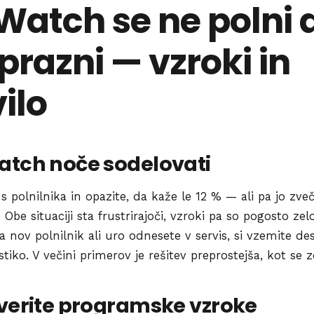
Watch se ne polni a
zprazni — vzroki in
ilo
atch noče sodelovati
 polnilnika in opazite, da kaže le 12 % — ali pa jo zveče
 Obe situaciji sta frustrirajoči, vzroki pa so pogosto zel
 nov polnilnik ali uro odnesete v servis, si vzemite de
iko. V večini primerov je rešitev preprostejša, kot se z
everite programske vzroke