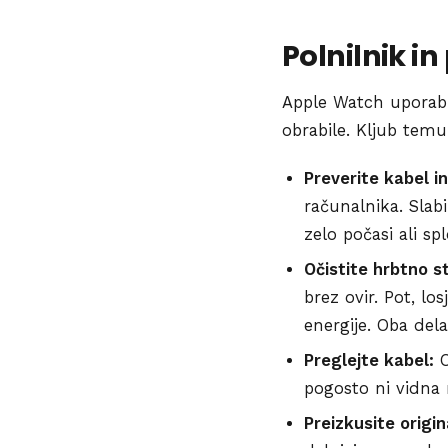
Polnilnik in
Apple Watch uporablj
obrabile. Kljub temu 
Preverite kabel i
računalnika. Slabi
zelo počasi ali sp
Očistite hrbtno s
brez ovir. Pot, lo
energije. Oba dela
Preglejte kabel:
O
pogosto ni vidna 
Preizkusite origin