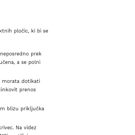
nih pločic, ki bi se
e neposredno prek
učena, a se polni
 morata dotikati
učinkovit prenos
om blizu priključka
krivec. Na videz