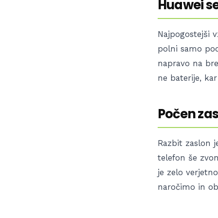
Huawei se 
Najpogostejši v
polni samo pod 
napravo na bre
ne baterije, kar
Počen zas
Razbit zaslon j
telefon še zvon
je zelo verjetn
naročimo in ob