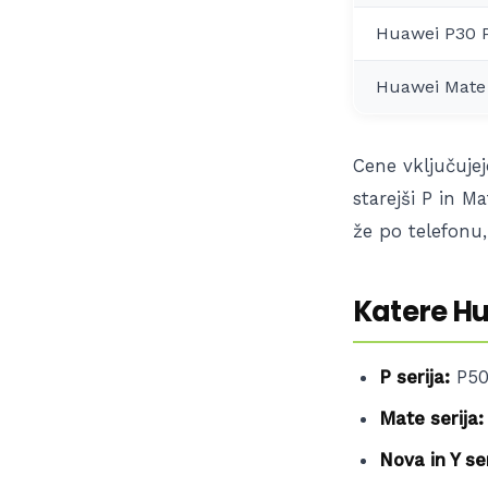
Huawei P30 
Huawei Mate 
Cene vključujej
starejši P in M
že po telefonu
Katere H
P serija:
P50,
Mate serija:
Nova in Y ser