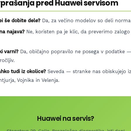
vprašanja pred Huawei servisom
i še dobite dele?
Da, za večino modelov so deli normal
bna najava?
Ne, koristen pa je klic, da preverimo zalogo
ki varni?
Da, običajno popravilo ne posega v podatke 
očljiv.
ahko tudi iz okolice?
Seveda — stranke nas obiskujejo iz
tjurja, Vojnika in Velenja.
Huawei na servis?
Stanetova 29, Celje. Brezplačna diagnostika, isti dan!