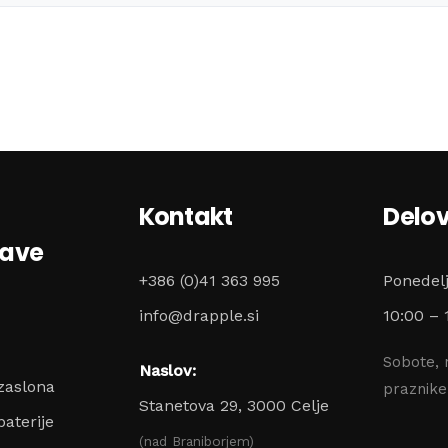
Kontakt
Delov
zave
+386 (0)41 363 995
Ponedel
info@drapple.si
10:00 – 
Sobote, 
Naslov:
zaslona
praznik
Stanetova 29, 3000 Celje
aterije
(nad Braniborjem)