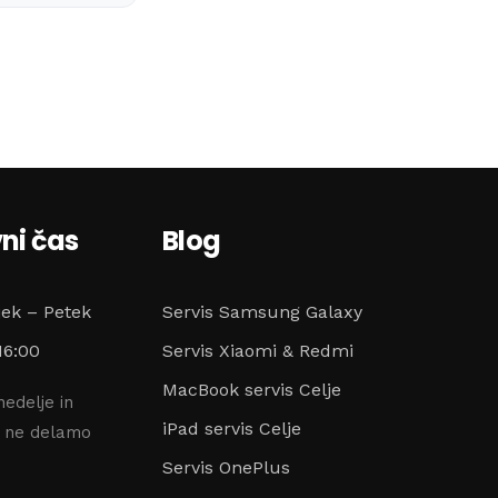
ni čas
Blog
jek – Petek
Servis Samsung Galaxy
16:00
Servis Xiaomi & Redmi
MacBook servis Celje
nedelje in
iPad servis Celje
e ne delamo
Servis OnePlus