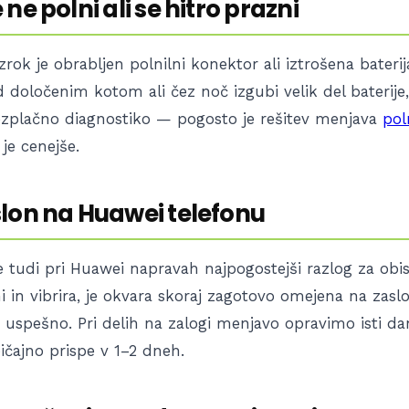
ne polni ali se hitro prazni
zrok je obrabljen polnilni konektor ali iztrošena baterij
določenim kotom ali čez noč izgubi velik del baterije,
zplačno diagnostiko — pogosto je rešitev menjava
pol
 je cenejše.
lon na Huawei telefonu
e tudi pri Huawei napravah najpogostejši razlog za obis
i in vibrira, je okvara skoraj zagotovo omejena na zasl
o uspešno. Pri delih na zalogi menjavo opravimo isti dan
ičajno prispe v 1–2 dneh.