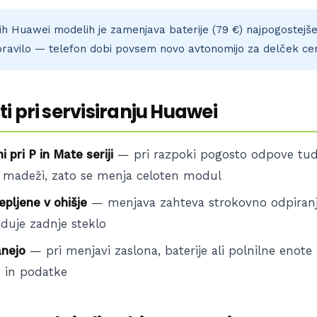
ših Huawei modelih je zamenjava baterije (79 €) najpogostejše 
ravilo — telefon dobi povsem novo avtonomijo za delček ce
i pri servisiranju Huawei
 pri P in Mate seriji
— pri razpoki pogosto odpove tudi 
ni madeži, zato se menja celoten modul
epljene v ohišje
— menjava zahteva strokovno odpiranje
duje zadnje steklo
anejo
— pri menjavi zaslona, baterije ali polnilne enot
 in podatke