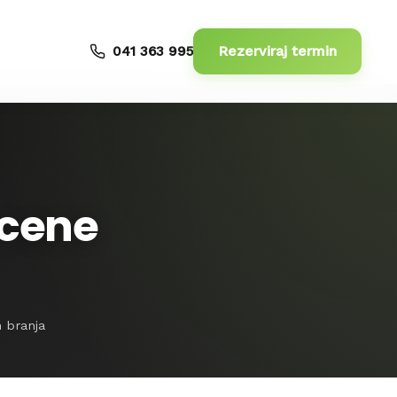
Rezerviraj termin
041 363 995
 cene
n branja