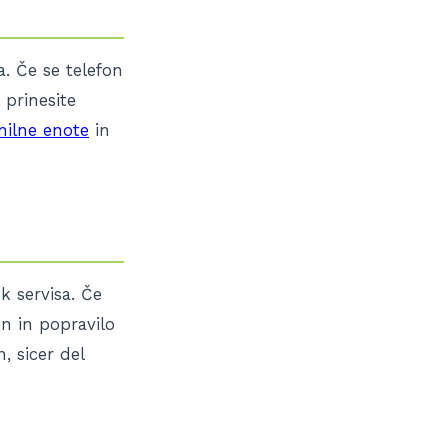
a. Če se telefon
 prinesite
nilne enote
in
k servisa. Če
on in popravilo
, sicer del