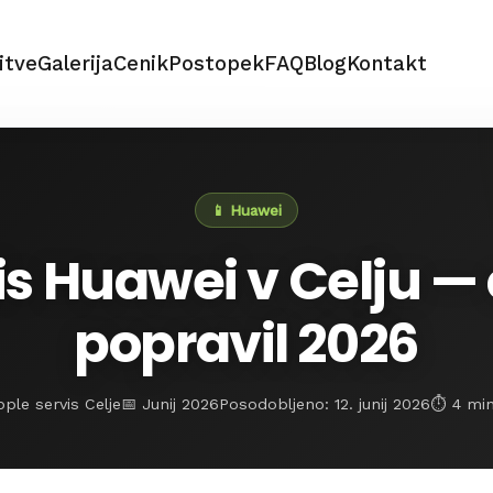
itve
Galerija
Cenik
Postopek
FAQ
Blog
Kontakt
📱 Huawei
is Huawei v Celju —
popravil 2026
ple servis Celje
📅 Junij 2026
Posodobljeno: 12. junij 2026
⏱️ 4 mi