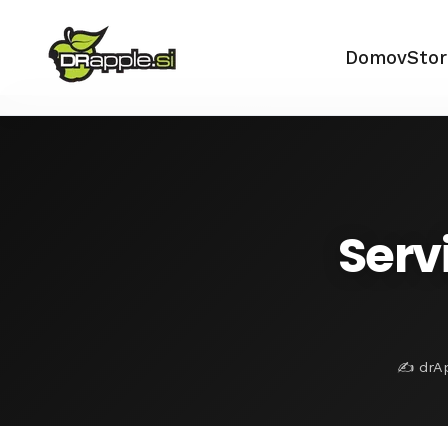
Domov
Stor
Serv
✍️ drAp