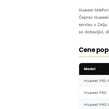
Huawei telefoni
Čeprav Huawei 
servisu v Celj
so dobavljivi, 
Cene popr
Model
Huawei P50 
Huawei P50
Huawei P40 L