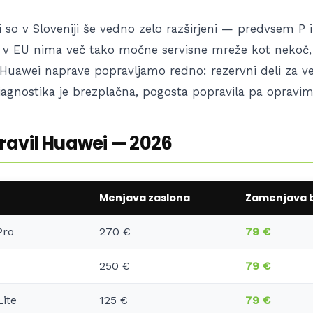
 so v Sloveniji še vedno zelo razširjeni — predvsem P i
v EU nima več tako močne servisne mreže kot nekoč,
u Huawei naprave popravljamo redno: rezervni deli za 
diagnostika je brezplačna, pogosta popravila pa opravim
avil Huawei — 2026
Menjava zaslona
Zamenjava b
Pro
270 €
79 €
250 €
79 €
ite
125 €
79 €