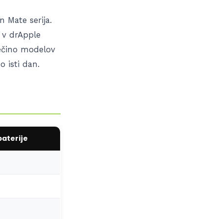
n Mate serija.
 v drApple
večino modelov
o isti dan.
aterije