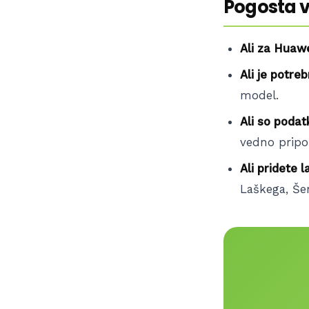
Pogosta 
Ali za Huawe
Ali je potre
model.
Ali so podat
vedno pripor
Ali pridete l
Laškega, Šen