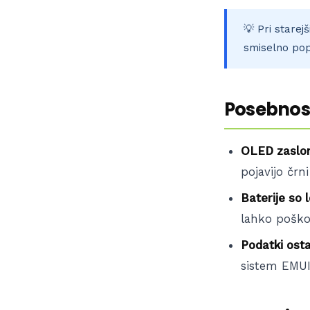
💡 Pri starej
smiselno pop
Posebnost
OLED zasloni
pojavijo čr
Baterije so l
lahko poško
Podatki ost
sistem EMUI