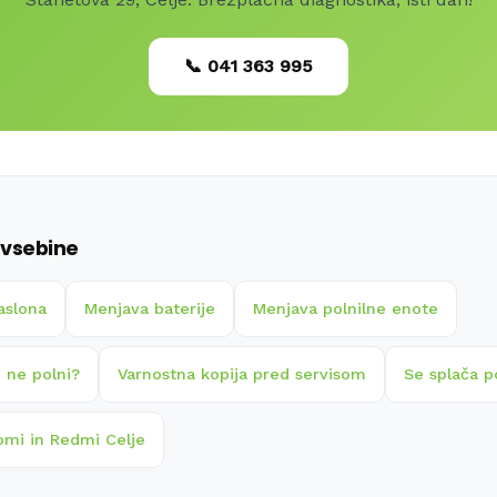
📞 041 363 995
vsebine
aslona
Menjava baterije
Menjava polnilne enote
 ne polni?
Varnostna kopija pred servisom
Se splača p
omi in Redmi Celje