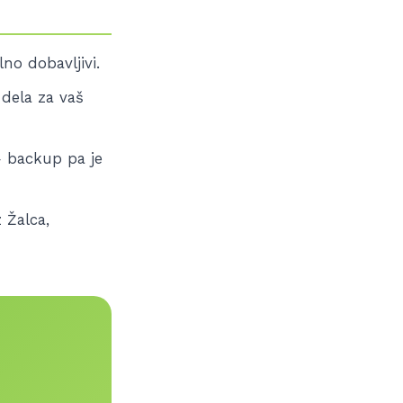
no dobavljivi.
 dela za vaš
— backup pa je
 Žalca,