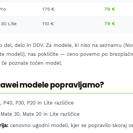
Pro
175 €
79 €
30 Lite
110 €
79 €
o del, delo in DDV. Za modele, ki niso na seznamu (Nova
ate modeli), nas pokličite — ceno povemo po brezplačni
, če poznate točen model.
uawei modele popravljamo?
 P40, P30, P20 in Lite različice
Mate 30, Mate 20 in Lite različice
ija:
cenovno ugodni modeli, kjer se popravilo skoraj v