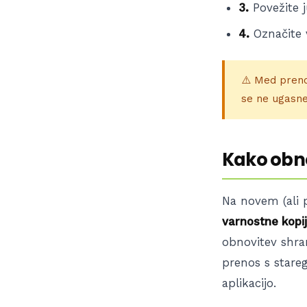
3.
Povežite j
4.
Označite v
⚠️ Med preno
se ne ugasne
Kako obn
Na novem (ali 
varnostne kopi
obnovitev shra
prenos s stareg
aplikacijo.