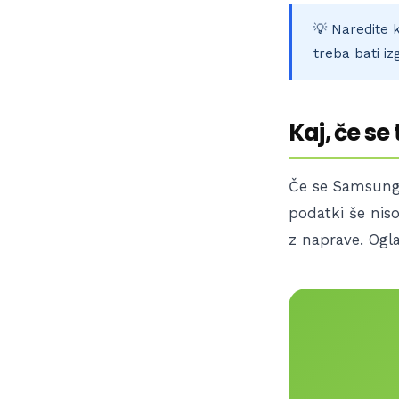
💡 Naredite k
treba bati i
Kaj, če se
Če se Samsung n
podatki še nis
z naprave. Ogl