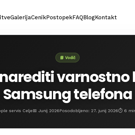
itve
Galerija
Cenik
Postopek
FAQ
Blog
Kontakt
📘 Vodič
narediti varnostno 
Samsung telefona
ple servis Celje
📅 Junij 2026
Posodobljeno: 27. junij 2026
⏱️ 6 mi