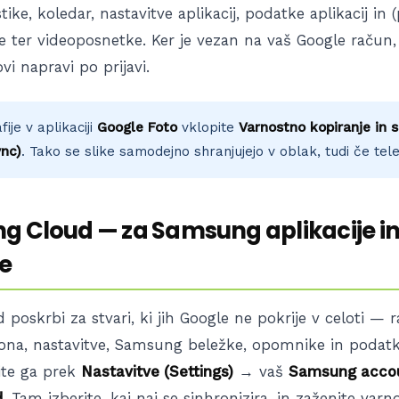
tike, koledar, nastavitve aplikacij, podatke aplikacij in
ije ter videoposnetke. Ker je vezan na vaš Google račun
vi napravi po prijavi.
ije v aplikaciji
Google Foto
vklopite
Varnostno kopiranje in s
nc)
. Tako se slike samodejno shranjujejo v oblak, tudi če tele
g Cloud — za Samsung aplikacije i
e
oskrbi za stvari, ki jih Google ne pokrije v celoti — 
ona, nastavitve, Samsung beležke, opomnike in poda
pite ga prek
Nastavitve (Settings)
→ vaš
Samsung acco
d
. Tam izberite, kaj naj se sinhronizira, in zaženite varn