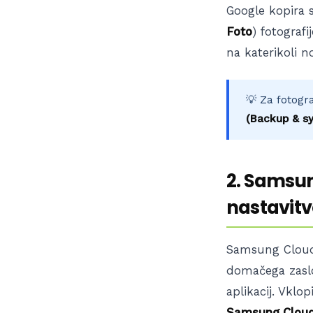
Google kopira s
Foto
) fotograf
na katerikoli no
💡 Za fotograf
(Backup & sy
2. Samsun
nastavitv
Samsung Cloud p
domačega zasl
aplikacij. Vklo
Samsung Clou