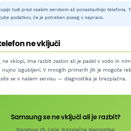
opijo tudi pred vsakim servisom ali ponastavitvijo telefona. 
zgube podatkov, če je potreben poseg v napravo.
 telefon ne vključi
e vklopi, ima razbit zaslon ali je padel v vodo in nim
o nujno izgubljeni. V mnogih primerih jih je mogoče re
asite se v našem servisu — diagnostika je brezplačna.
Samsung se ne vključi ali je razbit?
Stanetova 29, Celje. Brezplačna diagnostika!