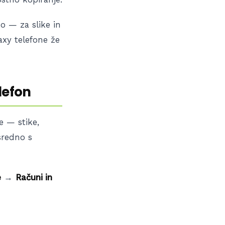
o — za slike in
laxy telefone že
lefon
e — stike,
osredno s
e
→
Računi in