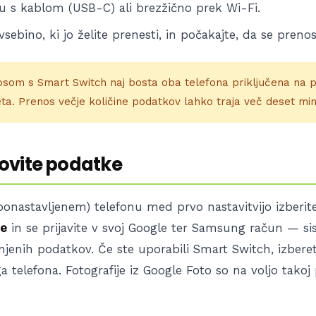
u s kablom (USB-C) ali brezžično prek Wi-Fi.
sebino, ki jo želite prenesti, in počakajte, da se prenos
som s Smart Switch naj bosta oba telefona priključena na po
ta. Prenos večje količine podatkov lahko traja več deset min
ovite podatke
ponastavljenem) telefonu med prvo nastavitvijo izberi
je
in se prijavite v svoj Google ter Samsung račun — s
njenih podatkov. Če ste uporabili Smart Switch, izbere
a telefona. Fotografije iz Google Foto so na voljo takoj 