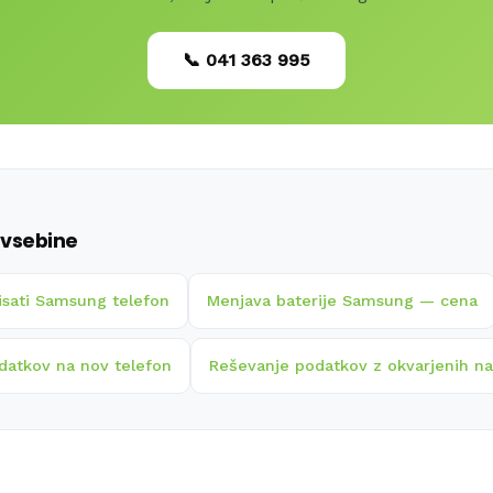
📞 041 363 995
vsebine
isati Samsung telefon
Menjava baterije Samsung — cena
odatkov na nov telefon
Reševanje podatkov z okvarjenih n