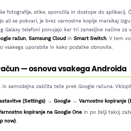
še fotografije, stike, sporočila in dostope do aplikacij. 
 ali se pokvari, je brez varnostne kopije marsikaj izgu
 Galaxy telefoni ponujajo kar tri zanesljive načine za
ogle račun
,
Samsung Cloud
in
Smart Switch
. V tem v
 vsakega uporabite in kako podatke obnovite.
 račun — osnova vsakega Androida
 in samodejna zaščita teče prek Google računa. Vklopit
astavitve (Settings)
→
Google
→
Varnostno kopiranje 
Varnostno kopiranje na Google One
in po želji takoj za
up now)
.