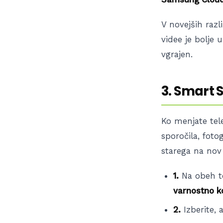
V novejših raz
videe je bolje 
vgrajen.
3. Smart 
Ko menjate tel
sporočila, foto
starega na nov 
1.
Na obeh te
varnostno k
2.
Izberite, a