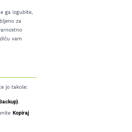
Če ga izgubite,
bljeno za
 varnostno
odiču vam
e jo takole:
(Backup)
.
ženite
Kopiraj