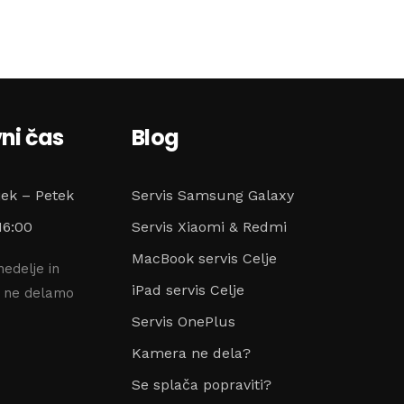
ni čas
Blog
jek – Petek
Servis Samsung Galaxy
16:00
Servis Xiaomi & Redmi
MacBook servis Celje
nedelje in
iPad servis Celje
e ne delamo
Servis OnePlus
Kamera ne dela?
Se splača popraviti?