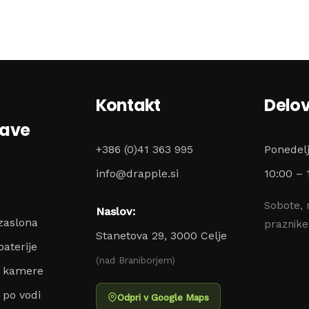
Kontakt
Delov
zave
+386 (0)41 363 995
Ponedel
info@drapple.si
10:00 – 
Sobote, 
Naslov:
zaslona
praznik
Stanetova 29, 3000 Celje
aterije
(nad Braniborjem)
o kamere
 po vodi
Odpri v Google Maps