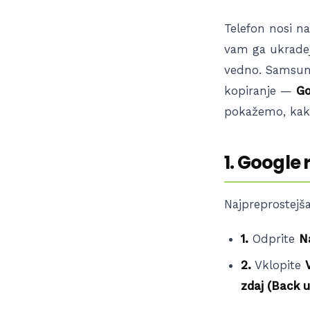
Telefon nosi na
vam ga ukradejo
vedno. Samsung
kopiranje —
Go
pokažemo, kako
1. Google
Najpreprostejša
1.
Odprite
N
2.
Vklopite
zdaj (Back 