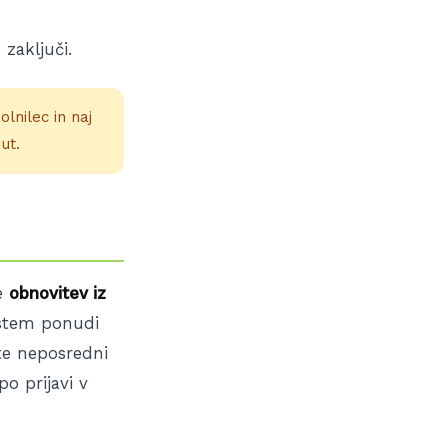
 zaključi.
lnilec in naj
ut.
te
obnovitev iz
istem ponudi
te neposredni
po prijavi v