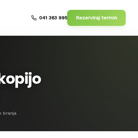
Rezerviraj termin
041 363 995
kopijo
n branja