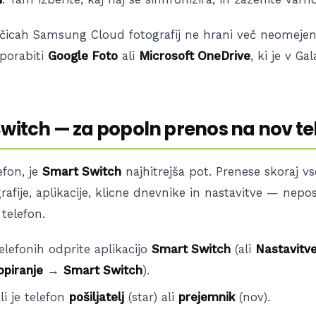
ličicah Samsung Cloud fotografij ne hrani več neomejen
uporabiti
Google Foto
ali
Microsoft OneDrive
, ki je v Ga
Switch — za popoln prenos na nov te
efon, je
Smart Switch
najhitrejša pot. Prenese skoraj vs
grafije, aplikacije, klicne dnevnike in nastavitve — nep
telefon.
lefonih odprite aplikacijo
Smart Switch
(ali
Nastavitv
opiranje
→
Smart Switch
).
li je telefon
pošiljatelj
(star) ali
prejemnik
(nov).