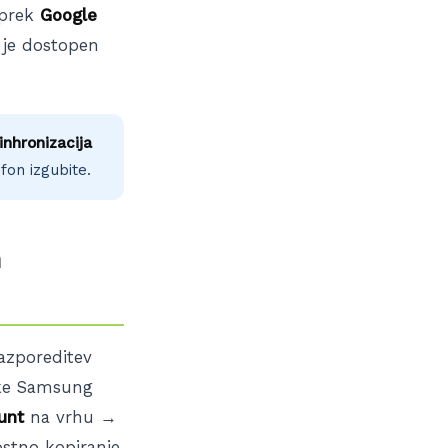
 (prek
Google
, je dostopen
inhronizacija
fon izgubite.
n
razporeditev
tke Samsung
unt
na vrhu →
ostno kopiranje.