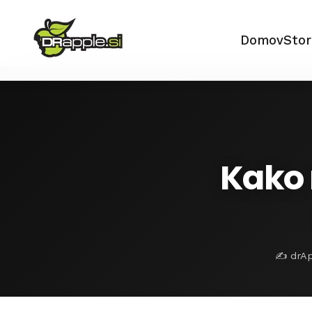
Domov
Stor
Kako 
✍️ drAp