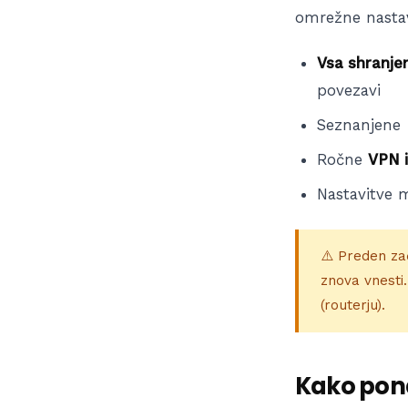
omrežne nastav
Vsa shranje
povezavi
Seznanjene
Ročne
VPN 
Nastavitve m
⚠️ Preden zač
znova vnesti
(routerju).
Kako pona