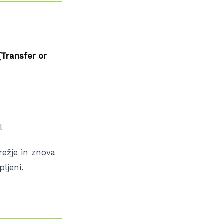
(Transfer or
l
režje in znova
ljeni.