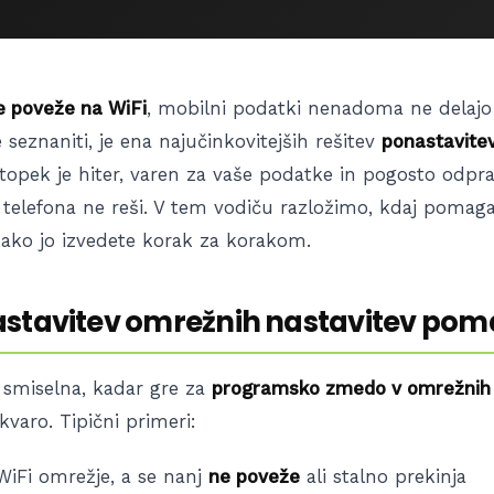
e poveže na WiFi
, mobilni podatki nenadoma ne delajo 
seznaniti, je ena najučinkovitejših rešitev
ponastavite
stopek je hiter, varen za vaše podatke in pogosto odprav
telefona ne reši. V tem vodiču razložimo, kdaj pomaga,
kako jo izvedete korak za korakom.
astavitev omrežnih nastavitev po
e smiselna, kadar gre za
programsko zmedo v omrežnih 
kvaro. Tipični primeri:
WiFi omrežje, a se nanj
ne poveže
ali stalno prekinja