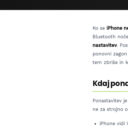
Ko se
iPhone n
Bluetooth noče 
nastavitev
. Po
ponovni zagon 
tem zbriše in 
Kdaj pon
Ponastavitev j
ne za strojno o
iPhone vidi 