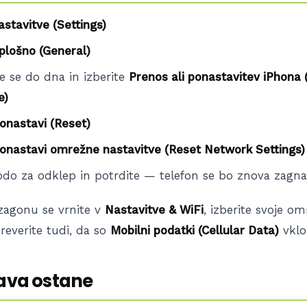
astavitve (Settings)
plošno (General)
 se do dna in izberite
Prenos ali ponastavitev iPhona 
e)
onastavi (Reset)
onastavi omrežne nastavitve (Reset Network Settings)
odo za odklep in potrdite — telefon se bo znova zagna
agonu se vrnite v
Nastavitve & WiFi
, izberite svoje om
Preverite tudi, da so
Mobilni podatki (Cellular Data)
vklop
žava ostane