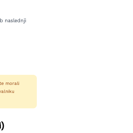
b naslednji
te morali
valniku
i)