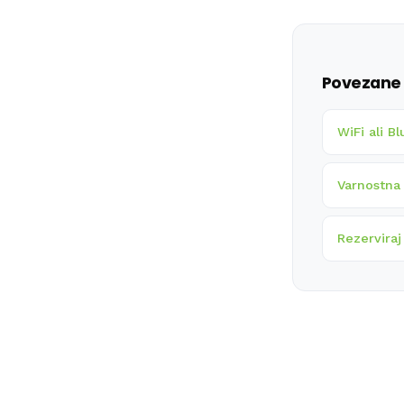
Povezane 
WiFi ali B
Varnostna
Rezerviraj