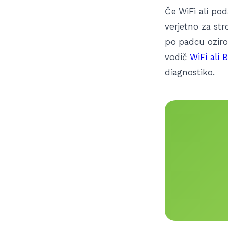
Če WiFi ali po
verjetno za st
po padcu oziro
vodič
WiFi ali 
diagnostiko.