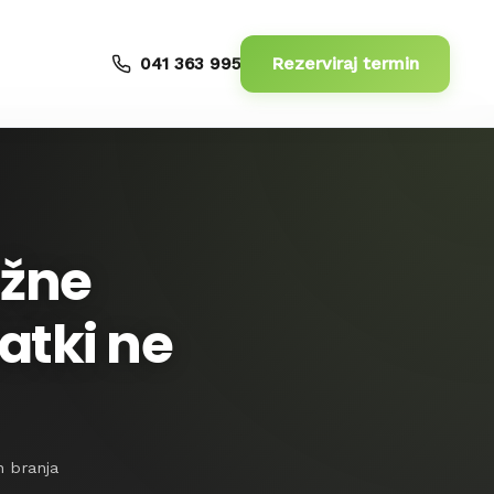
Rezerviraj termin
041 363 995
ežne
atki ne
n branja