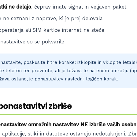
tki ne delajo
, čeprav imate signal in veljaven paket
 ne seznani z naprave, ki je prej delovala
peraterja ali SIM kartice internet ne steče
nastavitve so se pokvarile
astavite, poskusite hitre korake: izklopite in vklopite letalsk
te telefon ter preverite, ali je težava le na enem omrežju (n
žava ostane, je ponastavitev naslednji logičen korak.
 ponastavitvi zbriše
nastavitev omrežnih nastavitev NE izbriše vaših osebn
, aplikacije, stiki in datoteke ostanejo nedotaknjeni. Zbr