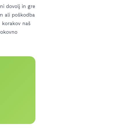
ni dovolj in gre
em ali poškodba
h korakov naš
trokovno