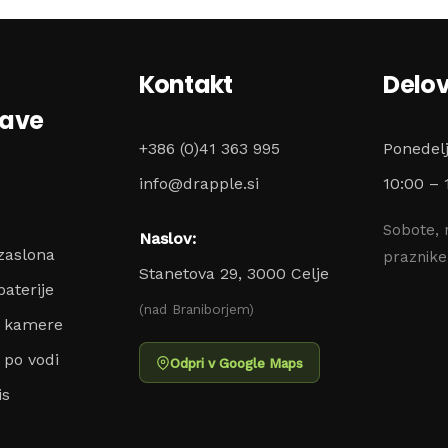
Kontakt
Delov
zave
+386 (0)41 363 995
Ponedel
info@drapple.si
10:00 – 
Sobote, 
Naslov:
zaslona
praznik
Stanetova 29, 3000 Celje
aterije
(nad Braniborjem)
o kamere
 po vodi
Odpri v Google Maps
is