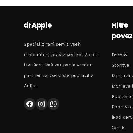
drApple
Hitre
pove
Specializirani servis vseh
mobilnih naprav z več kot 25 leti
Domov
izkušenj. Vaš zaupanja vreden
Storitve
partner za vse vrste popravil v
Menjava 
Celju.
Menjava b
Popravil
Popravilo
iPad serv
Cenik