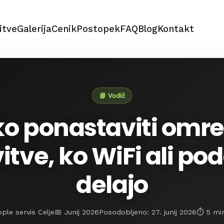
itve
Galerija
Cenik
Postopek
FAQ
Blog
Kontakt
📘 Vodič
o ponastaviti omr
itve, ko WiFi ali pod
delajo
ple servis Celje
📅 Junij 2026
Posodobljeno: 27. junij 2026
⏱️ 5 mi