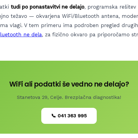
datki
tudi po ponastavitvi ne delajo
, programska rešitev 
rojno težavo — okvarjena WiFi/Bluetooth antena, mod
ma vlagi. V tem primeru ima podroben pregled drugi
Bluetooth ne dela
, za fizično okvaro pa priporočamo s
WiFi ali podatki še vedno ne delajo?
Stanetova 29, Celje. Brezplačna diagnostika!
📞 041 363 995