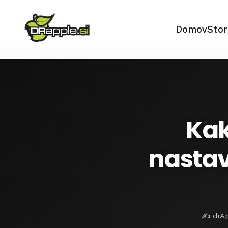
Domov
Stor
Kak
nastav
✍️ drAp