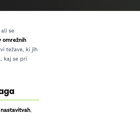
ali se
v omrežnih
i težave, ki jih
 kaj se pri
maga
nastavitvah
,