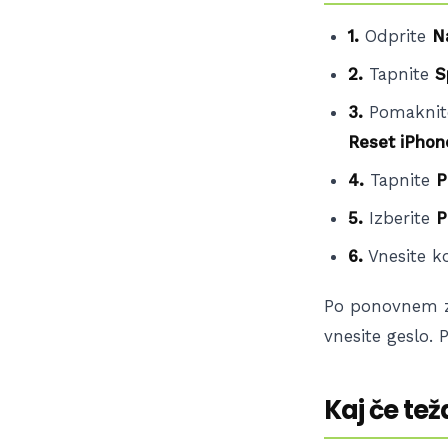
1.
Odprite
N
2.
Tapnite
S
3.
Pomaknite
Reset iPhon
4.
Tapnite
P
5.
Izberite
P
6.
Vnesite k
Po ponovnem z
vnesite geslo. 
Kaj če te