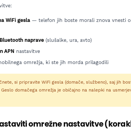
itve:
na WiFi gesla
— telefon jih boste morali znova vnesti o
Bluetooth naprave
(slušalke, ura, avto)
in APN
nastavitve
obilnega omrežja, ki ste jih morda prilagodili
nete, si pripravite WiFi gesla (domače, službeno), saj jih bos
. Geslo domačega omrežja je običajno na nalepki na usmerje
staviti omrežne nastavitve (korak