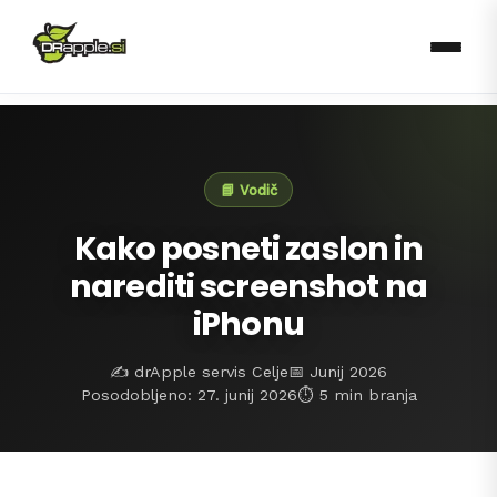
📘 Vodič
Kako posneti zaslon in
narediti screenshot na
iPhonu
✍️ drApple servis Celje
📅 Junij 2026
Posodobljeno: 27. junij 2026
⏱️ 5 min branja