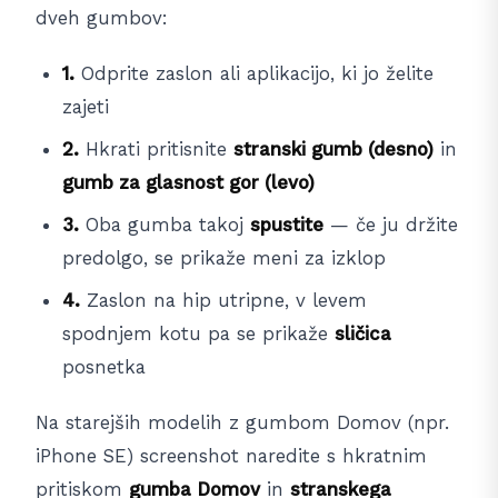
dveh gumbov:
1.
Odprite zaslon ali aplikacijo, ki jo želite
zajeti
2.
Hkrati pritisnite
stranski gumb (desno)
in
gumb za glasnost gor (levo)
3.
Oba gumba takoj
spustite
— če ju držite
predolgo, se prikaže meni za izklop
4.
Zaslon na hip utripne, v levem
spodnjem kotu pa se prikaže
sličica
posnetka
Na starejših modelih z gumbom Domov (npr.
iPhone SE) screenshot naredite s hkratnim
pritiskom
gumba Domov
in
stranskega