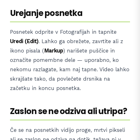
Urejanje posnetka
Posnetek odprite v Fotografijah in tapnite
Uredi (Edit)
. Lahko ga obrežete, zavrtite ali z
ikono pisala (
Markup
) narišete puščice in
označite pomembne dele — uporabno, ko
nekomu razlagate, kam naj tapne. Video lahko
skrajšate tako, da povlečete drsnika na
začetku in koncu posnetka.
Zaslon se ne odziva ali utripa?
Če se na posnetkih vidijo proge, mrtvi pikseli
ali se zaslon ne odziva na dotik, težava ni v