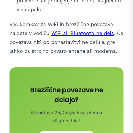
preverite, ali je deljenje interneta vključeno
v vaš paket
Več korakov za WiFi in brezžične povezave
najdete v vodiču
WiFi ali Bluetooth ne dela
. Če
povezava niti po ponastavitvi ne deluje, gre
lahko za strojno okvaro antene ali modema.
Brezžične povezave ne
delajo?
Stanetova 29, Celje. Brezplačna
diagnostika!