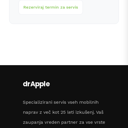
Rezerviraj termin za servis
drApple
Specializirani servis vseh mobilnih
naprav z več kot 25 leti izkušenj. Vaš
zaupanja vreden partner za vse vrste