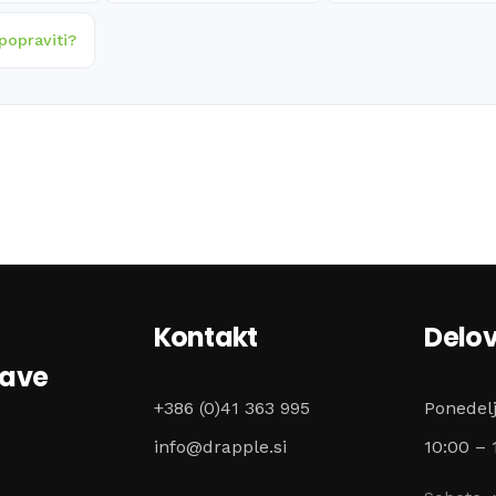
popraviti?
Kontakt
Delov
zave
+386 (0)41 363 995
Ponedel
info@drapple.si
10:00 – 