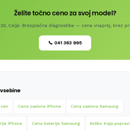
Želite točno ceno za svoj model?
29, Celje. Brezplačna diagnostika — cena vnaprej, brez p
📞 041 363 995
vsebine
 cen
Cena zaslona iPhone
Cena zaslona Samsung
rije iPhone
Cena baterije Samsung
Koliko traja popravi