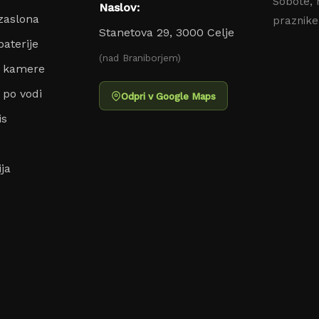
Sobote, 
Naslov:
zaslona
praznik
Stanetova 29, 3000 Celje
aterije
(nad Braniborjem)
o kamere
 po vodi
Odpri v Google Maps
is
ja