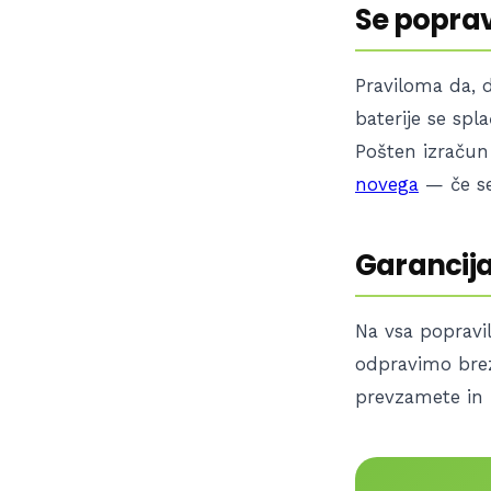
Se poprav
Praviloma da, 
baterije se spl
Pošten izračun
novega
— če se
Garancija 
Na vsa poprav
odpravimo brez
prevzamete in 