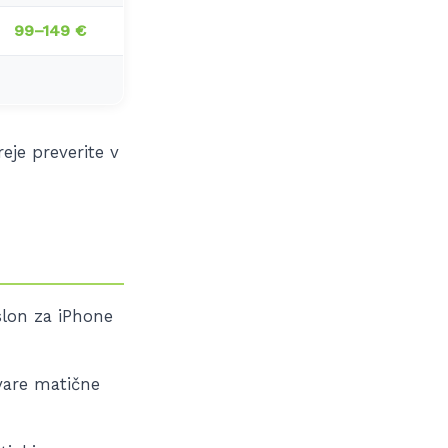
99–149 €
eje preverite v
slon za iPhone
kvare matične