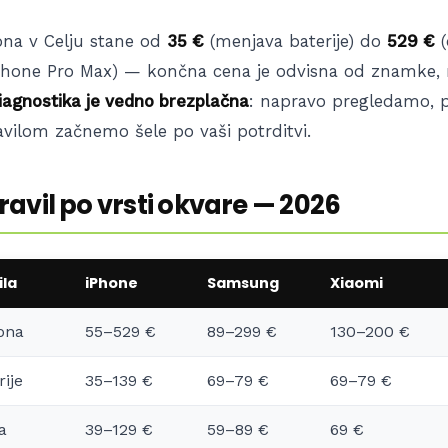
fona v Celju stane od
35 €
(menjava baterije) do
529 €
(
iPhone Pro Max) — končna cena je odvisna od znamke,
iagnostika je vedno brezplačna
: napravo pregledamo,
avilom začnemo šele po vaši potrditvi.
avil po vrsti okvare — 2026
ila
iPhone
Samsung
Xiaomi
ona
55–529 €
89–299 €
130–200 €
ije
35–139 €
69–79 €
69–79 €
a
39–129 €
59–89 €
69 €