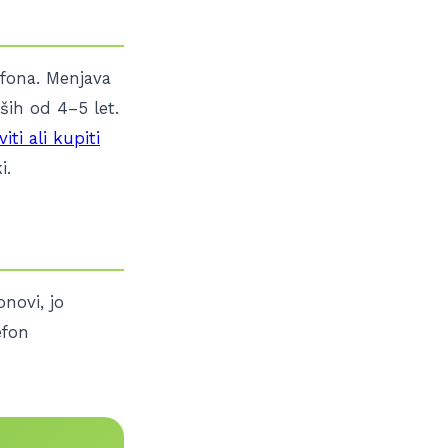
efona. Menjava
ših od 4–5 let.
iti ali kupiti
i.
novi, jo
efon