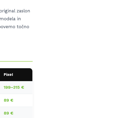
original zaslon
 modela in
 povemo točno
Pixel
199–315 €
89 €
89 €