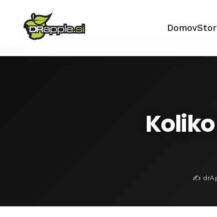
Domov
Stor
Koliko
✍️ drAp