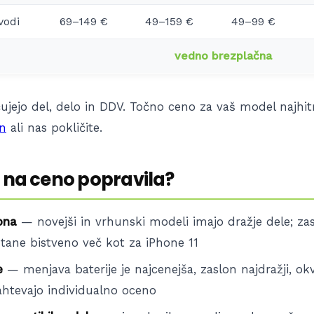
vodi
69–149 €
49–159 €
49–99 €
vedno brezplačna
ujejo del, delo in DDV. Točno ceno za vaš model najhitr
en
ali nas pokličite.
a na ceno popravila?
ona
— novejši in vrhunski modeli imajo dražje dele; za
tane bistveno več kot za iPhone 11
e
— menjava baterije je najcenejša, zaslon najdražji, o
ahtevajo individualno oceno