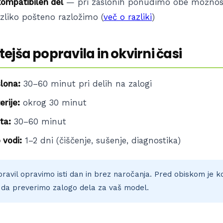
 kompatibilen del
— pri zaslonih ponudimo obe možnosti
azliko pošteno razložimo (
več o razliki
)
ejša popravila in okvirni časi
lona:
30–60 minut pri delih na zalogi
rije:
okrog 30 minut
ta:
30–60 minut
 vodi:
1–2 dni (čiščenje, sušenje, diagnostika)
ravil opravimo isti dan in brez naročanja. Pred obiskom je ko
 da preverimo zalogo dela za vaš model.