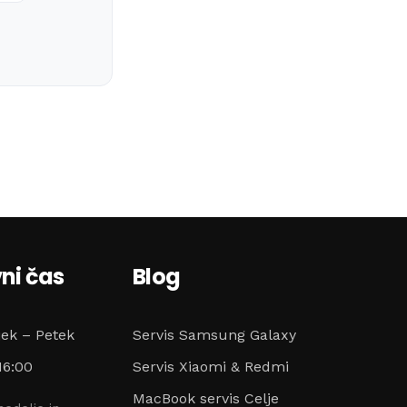
ni čas
Blog
jek – Petek
Servis Samsung Galaxy
16:00
Servis Xiaomi & Redmi
MacBook servis Celje