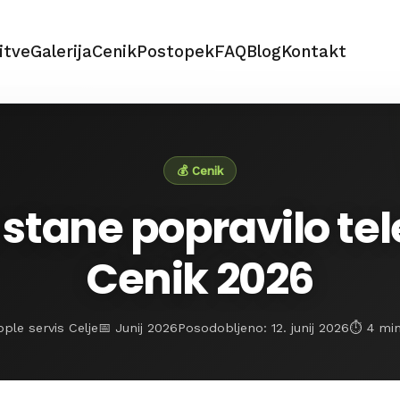
itve
Galerija
Cenik
Postopek
FAQ
Blog
Kontakt
💰 Cenik
 stane popravilo te
Cenik 2026
ple servis Celje
📅 Junij 2026
Posodobljeno: 12. junij 2026
⏱️ 4 mi