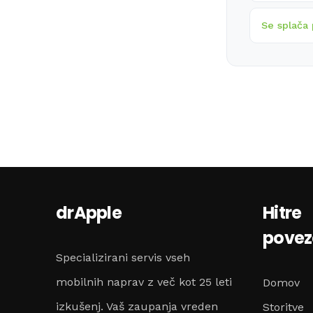
Se splača 
drApple
Hitre
pove
Specializirani servis vseh
mobilnih naprav z več kot 25 leti
Domov
izkušenj. Vaš zaupanja vreden
Storitve