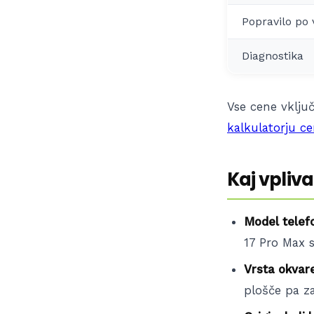
Popravilo po 
Diagnostika
Vse cene vključ
kalkulatorju c
Kaj vpliv
Model telef
17 Pro Max s
Vrsta okvar
plošče pa z