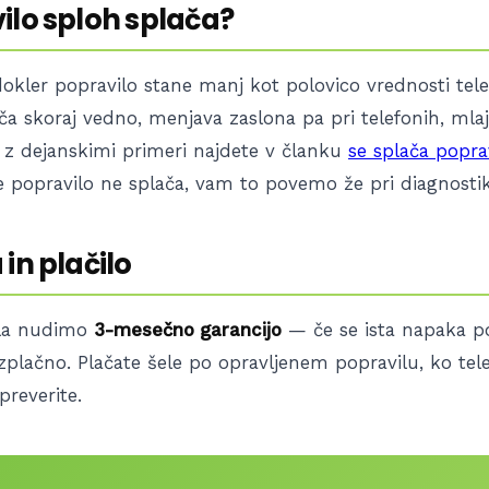
ilo sploh splača?
dokler popravilo stane manj kot polovico vrednosti tel
ača skoraj vedno, menjava zaslona pa pri telefonih, mlaj
 z dejanskimi primeri najdete v članku
se splača poprav
 popravilo ne splača, vam to povemo že pri diagnostik
in plačilo
ila nudimo
3-mesečno garancijo
— če se ista napaka po
plačno. Plačate šele po opravljenem popravilu, ko tel
preverite.