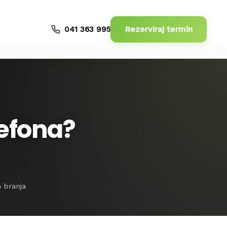
Rezerviraj termin
041 363 995
lefona?
n branja