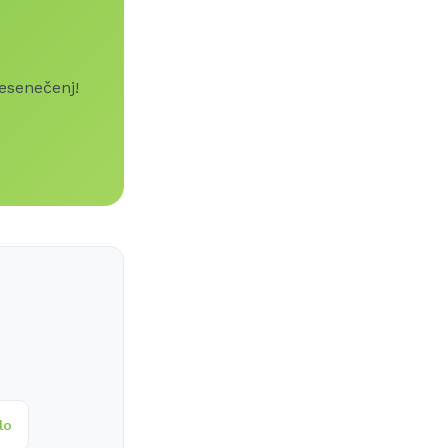
resenečenj!
lo