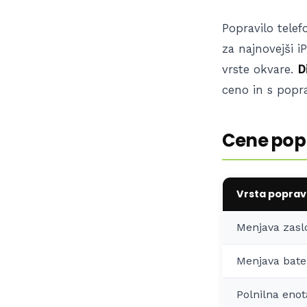
Popravilo tele
za najnovejši 
vrste okvare.
D
ceno in s popr
Cene popr
Vrsta poprav
Menjava zasl
Menjava bater
Polnilna enot