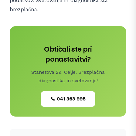
podatkov. Svetovanje in diagnostika sta
brezplačna.
Obtičali ste pri
ponastavitvi?
Stanetova 29, Celje. Brezplačna
diagnostika in svetovanje!
📞 041 363 995