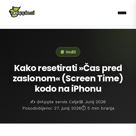
📘 Vodič
Kako resetirati »Čas pred
zaslonom« (Screen Time)
kodo na iPhonu
✍️ drApple servis Celje
📅 Junij 2026
Posodobljeno: 27. junij 2026
⏱️ 5 min branja