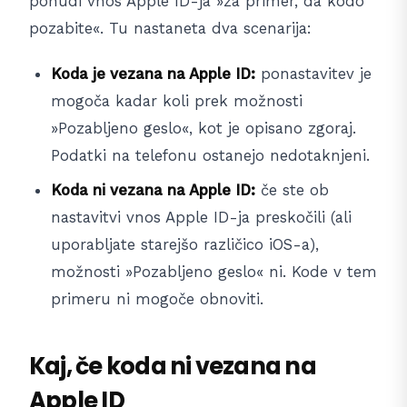
ponudi vnos Apple ID-ja »za primer, da kodo
pozabite«. Tu nastaneta dva scenarija:
Koda je vezana na Apple ID:
ponastavitev je
mogoča kadar koli prek možnosti
»Pozabljeno geslo«, kot je opisano zgoraj.
Podatki na telefonu ostanejo nedotaknjeni.
Koda ni vezana na Apple ID:
če ste ob
nastavitvi vnos Apple ID-ja preskočili (ali
uporabljate starejšo različico iOS-a),
možnosti »Pozabljeno geslo« ni. Kode v tem
primeru ni mogoče obnoviti.
Kaj, če koda ni vezana na
Apple ID