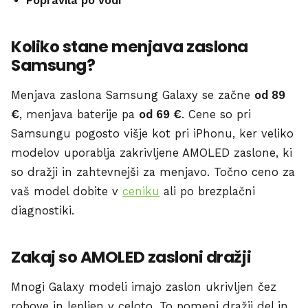
Popravila po vodi
Koliko stane menjava zaslona
Samsung?
Menjava zaslona Samsung Galaxy se začne
od 89
€
, menjava baterije pa
od 69 €
. Cene so pri
Samsungu pogosto višje kot pri iPhonu, ker veliko
modelov uporablja zakrivljene AMOLED zaslone, ki
so dražji in zahtevnejši za menjavo. Točno ceno za
vaš model dobite v
ceniku
ali po brezplačni
diagnostiki.
Zakaj so AMOLED zasloni dražji
Mnogi Galaxy modeli imajo zaslon ukrivljen čez
robove in lepljen v celoto. To pomeni dražji del in