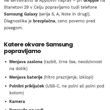
Ne servisiramo le Applovih naprav – pri
drApple
na
Stanetovi 29 v Celju popravljamo tudi telefone
Samsung Galaxy
(serija S, A, Note in drugi).
Diagnostika je
brezplačna
, ceno povemo pred
posegom.
Katere okvare Samsung
popravljamo
Menjava zaslona
(razbit, črne lise, neodzivnost
na dotik)
Menjava baterije
(hitro praznjenje, izklopi)
Polnilni priključek
(USB-C, ne polni ali polni pod
kotom)
Kamera