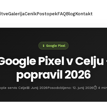
itve
Galerija
Cenik
Postopek
FAQ
Blog
Kontakt
📱 Google Pixel
Google Pixel v Celj
popravil 2026
ple servis Celje
📅 Junij 2026
Posodobljeno: 12. junij 2026
⏱️ 4 mi