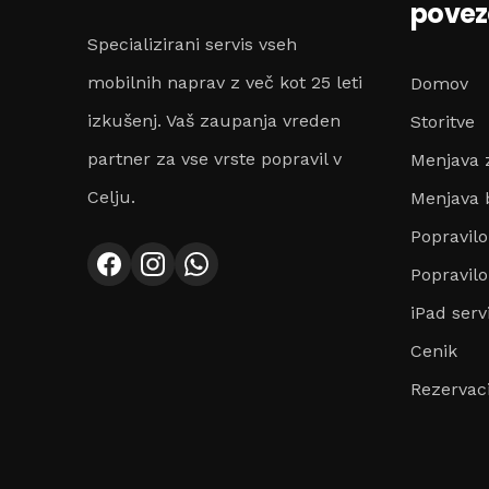
pove
Specializirani servis vseh
mobilnih naprav z več kot 25 leti
Domov
izkušenj. Vaš zaupanja vreden
Storitve
partner za vse vrste popravil v
Menjava 
Celju.
Menjava b
Popravil
Popravilo
iPad serv
Cenik
Rezervaci