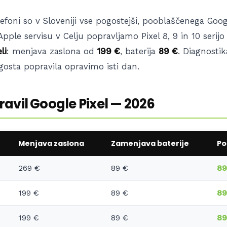
lefoni so v Sloveniji vse pogostejši, pooblaščenega Goog
rApple servisu v Celju popravljamo Pixel 8, 9 in 10 serij
li
: menjava zaslona od
199 €
, baterija
89 €
. Diagnostik
gosta popravila opravimo isti dan.
avil Google Pixel — 2026
Menjava zaslona
Zamenjava baterije
Po
269 €
89 €
89
199 €
89 €
89
199 €
89 €
89