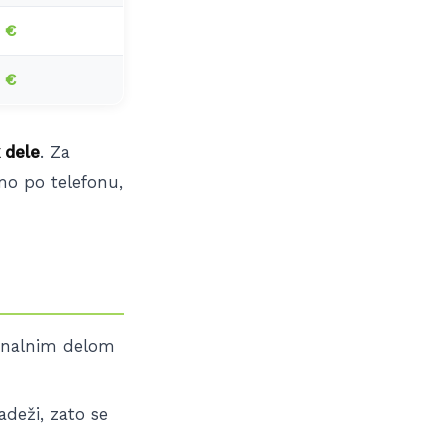
 €
 €
 dele
. Za
emo po telefonu,
ginalnim delom
adeži, zato se