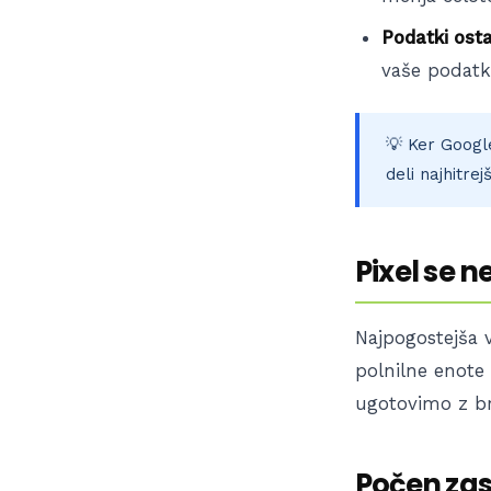
Podatki ost
vaše podatk
💡 Ker Google
deli najhitre
Pixel se ne
Najpogostejša v
polnilne enote
ugotovimo z br
Počen zas