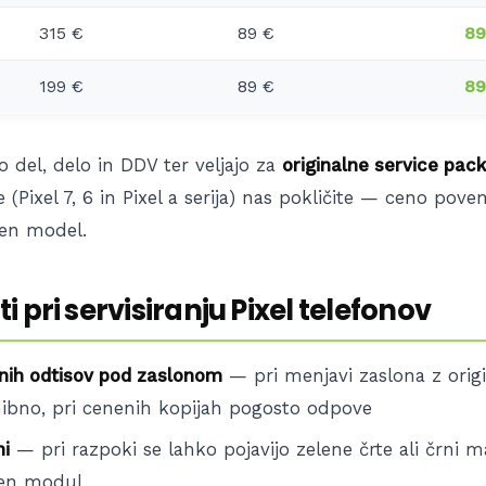
315 €
89 €
89
199 €
89 €
89
o del, delo in DDV ter veljajo za
originalne service pack
 (Pixel 7, 6 in Pixel a serija) nas pokličite — ceno pov
čen model.
 pri servisiranju Pixel telefonov
tnih odtisov pod zaslonom
— pri menjavi zaslona z ori
hibno, pri cenenih kopijah pogosto odpove
i
— pri razpoki se lahko pojavijo zelene črte ali črni m
ten modul