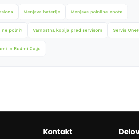
aslona
Menjava baterije
Menjava polnilne enote
 ne polni?
Varnostna kopija pred servisom
Servis OneP
omi in Redmi Celje
Kontakt
Delov