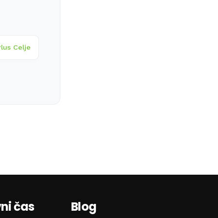
lus Celje
ni čas
Blog