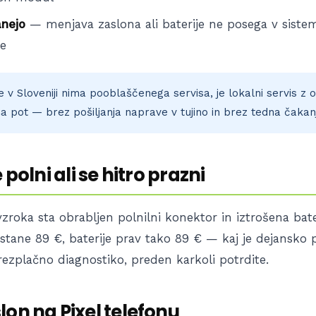
anejo
— menjava zaslona ali baterije ne posega v siste
e
 v Sloveniji nima pooblaščenega servisa, je lokalni servis z o
jša pot — brez pošiljanja naprave v tujino in brez tedna čakan
 polni ali se hitro prazni
zroka sta obrabljen polnilni konektor in iztrošena bate
 stane 89 €, baterije prav tako 89 € — kaj je dejansko 
ezplačno diagnostiko, preden karkoli potrdite.
lon na Pixel telefonu