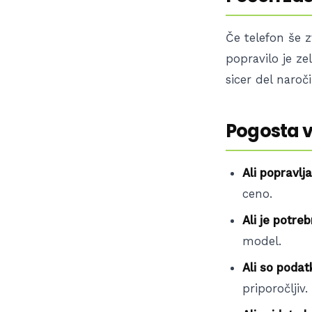
Če telefon še z
popravilo je ze
sicer del naroč
Pogosta v
Ali popravlja
ceno.
Ali je potre
model.
Ali so podat
priporočljiv.