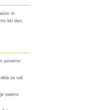
aslon in
mo isti dan,
 in povemo
 dela za vaš
je vseeno