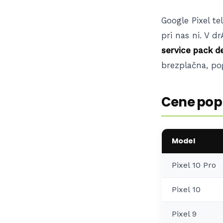
Google Pixel te
pri nas ni. V d
service pack de
brezplačna, po
Cene popr
Model
Pixel 10 Pro
Pixel 10
Pixel 9