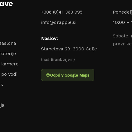
zave
+386 (0)41 363 995
Ponedel
info@drapple.si
10:00 – 
Sobote, 
Naslov:
zaslona
praznik
Stanetova 29, 3000 Celje
aterije
(nad Braniborjem)
o kamere
 po vodi
Odpri v Google Maps
is
ja