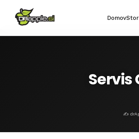
Domov
Stor
Servis 
✍️ drAp