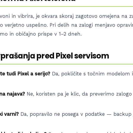
voni in vibrira, je okvara skoraj zagotovo omejena na z
lo verjetno uspešno. Pri delih na zalogi menjavo opravi
imo in običajno prispe v 1–2 dneh.
prašanja pred Pixel servisom
te tudi Pixel a serijo?
Da, pokličite s točnim modelom
bna najava?
Ne, koristen pa je klic, da preverimo zalogo
ki varni?
Da, popravilo ne posega v podatke — backup 