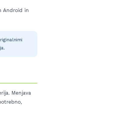
m Android in
riginalnimi
ja.
rija. Menjava
potrebno,