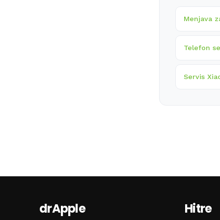
Menjava z
Telefon se
Servis Xia
drApple
Hitre