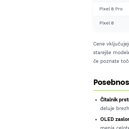
Pixel 8 Pro
Pixel 8
Cene vključujej
starejše modele
če poznate to
Posebnosti
Čitalnik prs
deluje brez
OLED zaslon
menja celo