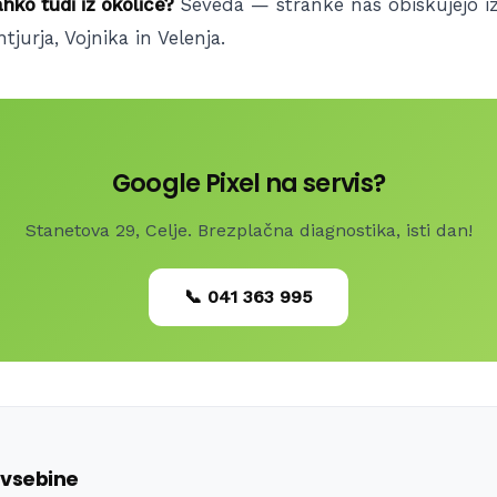
ahko tudi iz okolice?
Seveda — stranke nas obiskujejo iz
tjurja, Vojnika in Velenja.
Google Pixel na servis?
Stanetova 29, Celje. Brezplačna diagnostika, isti dan!
📞 041 363 995
vsebine