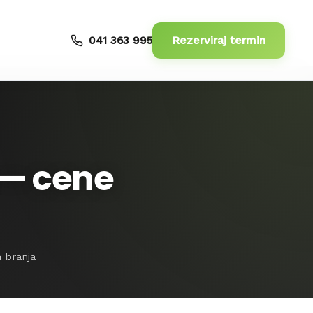
Rezerviraj termin
041 363 995
u — cene
n branja