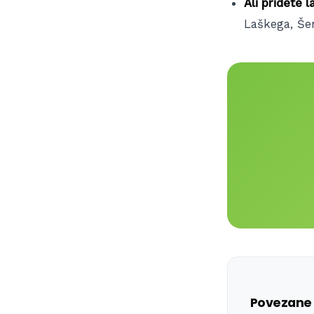
Ali pridete l
Laškega, Šen
Povezane 