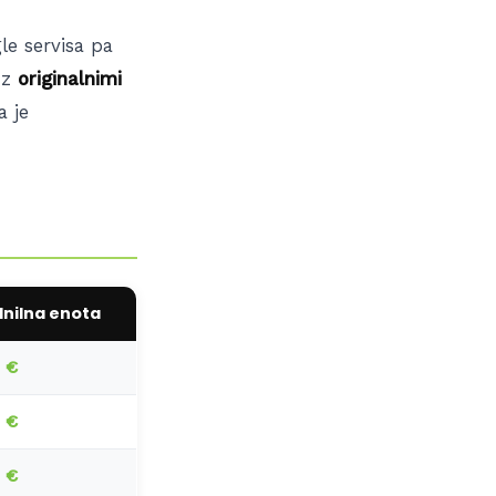
le servisa pa
o z
originalnimi
a je
lnilna enota
 €
 €
 €