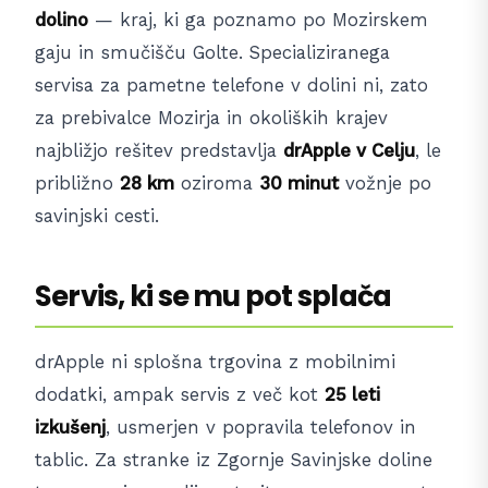
dolino
— kraj, ki ga poznamo po Mozirskem
gaju in smučišču Golte. Specializiranega
servisa za pametne telefone v dolini ni, zato
za prebivalce Mozirja in okoliških krajev
najbližjo rešitev predstavlja
drApple v Celju
, le
približno
28 km
oziroma
30 minut
vožnje po
savinjski cesti.
Servis, ki se mu pot splača
drApple ni splošna trgovina z mobilnimi
dodatki, ampak servis z več kot
25 leti
izkušenj
, usmerjen v popravila telefonov in
tablic. Za stranke iz Zgornje Savinjske doline