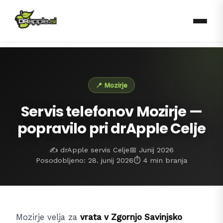
📍 Mozirje
Servis telefonov Mozirje —
popravilo pri drApple Celje
✍️ drApple servis Celje
📅 Junij 2026
Posodobljeno: 28. junij 2026
⏱️ 4 min branja
Mozirje velja za
vrata v Zgornjo Savinjsko