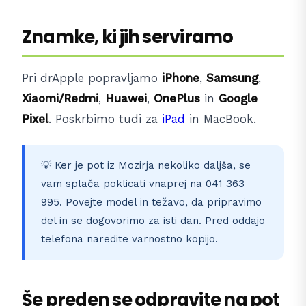
Znamke, ki jih serviramo
Pri drApple popravljamo
iPhone
,
Samsung
,
Xiaomi/Redmi
,
Huawei
,
OnePlus
in
Google
Pixel
. Poskrbimo tudi za
iPad
in MacBook.
💡 Ker je pot iz Mozirja nekoliko daljša, se
vam splača poklicati vnaprej na 041 363
995. Povejte model in težavo, da pripravimo
del in se dogovorimo za isti dan. Pred oddajo
telefona naredite varnostno kopijo.
Še preden se odpravite na pot