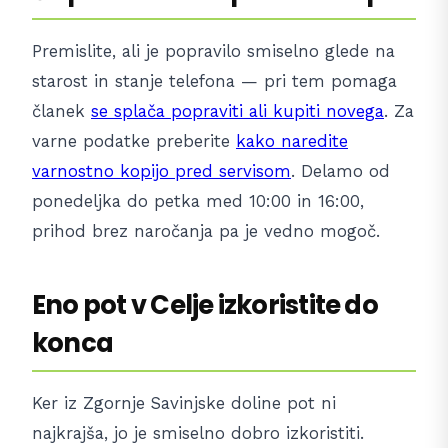
Premislite, ali je popravilo smiselno glede na
starost in stanje telefona — pri tem pomaga
članek
se splača popraviti ali kupiti novega
. Za
varne podatke preberite
kako naredite
varnostno kopijo pred servisom
. Delamo od
ponedeljka do petka med 10:00 in 16:00,
prihod brez naročanja pa je vedno mogoč.
Eno pot v Celje izkoristite do
konca
Ker iz Zgornje Savinjske doline pot ni
najkrajša, jo je smiselno dobro izkoristiti.