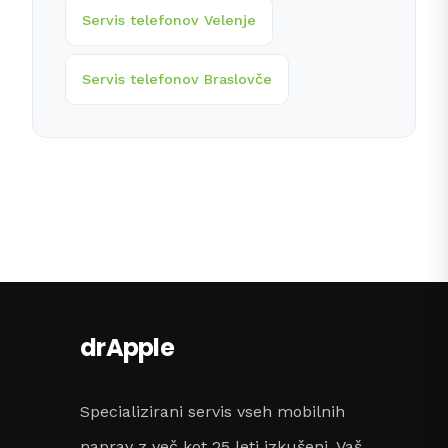
Servis telefonov Velenje
Servis telefonov Braslovče
drApple
Specializirani servis vseh mobilnih
naprav z več kot 25 leti izkušenj. Vaš