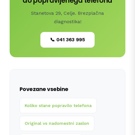
do popravljenega telefona
Stanetova 29, Celje. Brezplačna
diagnostika!
📞 041 363 995
Povezane vsebine
Koliko stane popravilo telefona
Original vs nadomestni zaslon