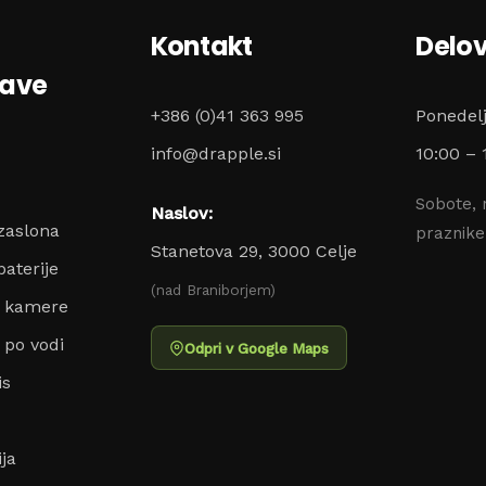
Kontakt
Delov
zave
+386 (0)41 363 995
Ponedel
info@drapple.si
10:00 – 
Sobote, 
Naslov:
zaslona
praznik
Stanetova 29, 3000 Celje
aterije
(nad Braniborjem)
o kamere
 po vodi
Odpri v Google Maps
is
ja