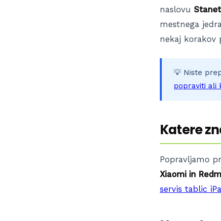
naslovu
Stanet
mestnega jedra.
nekaj korakov 
💡 Niste prep
popraviti ali
Katere z
Popravljamo pr
Xiaomi in Redm
servis tablic iP