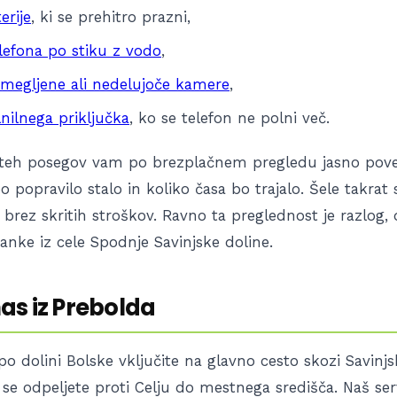
erije
, ki se prehitro prazni,
lefona po stiku z vodo
,
amegljene ali nedelujoče kamere
,
nilnega priključka
, ko se telefon ne polni več.
teh posegov vam po brezplačnem pregledu jasno pove
bo popravilo stalo in koliko časa bo trajalo. Šele takrat
n brez skritih stroškov. Ravno ta preglednost je razlog
ranke iz cele Spodnje Savinjske doline.
as iz Prebolda
po dolini Bolske vključite na glavno cesto skozi Savinjs
 se odpeljete proti Celju do mestnega središča. Naš ser