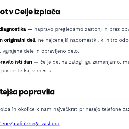
ot v Celje izplača
diagnostika
— napravo pregledamo zastonj in brez obv
 originalni deli
, ne najcenejši nadomestki, ki hitro odp
 vgrajene dele in opravljeno delo.
avilo isti dan
— če je del na zalogi, ga zamenjamo, 
 postorite kaj v mestu.
ejša popravila
olda in okolice k nam največkrat prinesejo telefone za
enega ali črnega zaslona
,