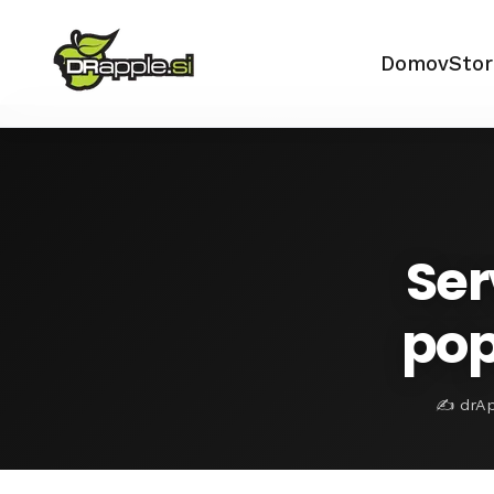
Domov
Stor
Ser
pop
✍️ drAp