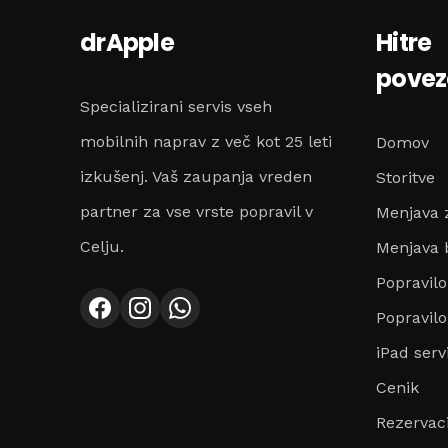
drApple
Hitre
pove
Specializirani servis vseh
mobilnih naprav z več kot 25 leti
Domov
izkušenj. Vaš zaupanja vreden
Storitve
partner za vse vrste popravil v
Menjava 
Celju.
Menjava b
Popravil
Popravilo
iPad serv
Cenik
Rezervaci