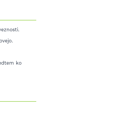
eznosti.
ovejo.
medtem ko
: