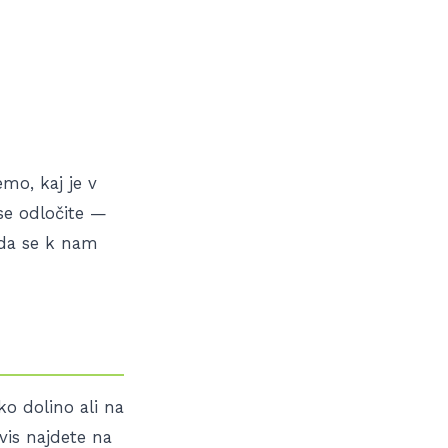
mo, kaj je v
 se odločite —
, da se k nam
ko dolino ali na
vis najdete na