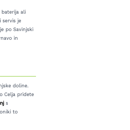
baterija ali
 servis je
e po Savinjski
vnavo in
jske doline.
o Celja pridete
nj
s
oniki to