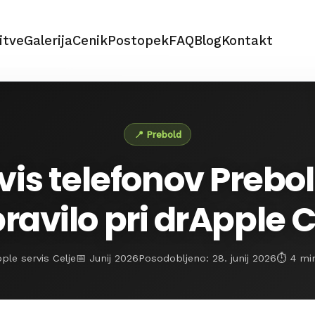
itve
Galerija
Cenik
Postopek
FAQ
Blog
Kontakt
📍 Prebold
vis telefonov Prebo
ravilo pri drApple C
ple servis Celje
📅 Junij 2026
Posodobljeno: 28. junij 2026
⏱️ 4 mi