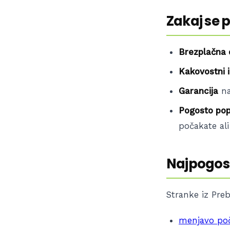
Zakaj se p
Brezplačna 
Kakovostni in
Garancija
na
Pogosto popr
počakate ali
Najpogost
Stranke iz Preb
menjavo poč