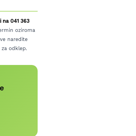
i na 041 363
termin oziroma
ve naredite
 za odklep.
je