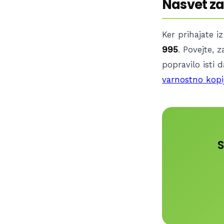
Nasvet za
Ker prihajate i
995
. Povejte,
popravilo isti
varnostno kopi
S