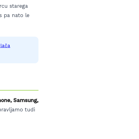
rcu starega
as pa nato le
plača
hone, Samsung,
pravljamo tudi