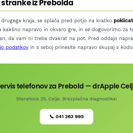
 stranke iz Prebolda
z drugega kraja, se splača pred potjo na kratko
poklicat
 za kakšno napravo in okvaro gre, in se dogovorimo za 
 dan, da vam ni treba dvakrat na pot. Pred oddajo napra
jo podatkov
in s seboj prinesite napravo skupaj s kodo
ervis telefonov za Prebold — drApple Cel
Stanetova 29, Celje. Brezplačna diagnostika!
📞 041 363 995