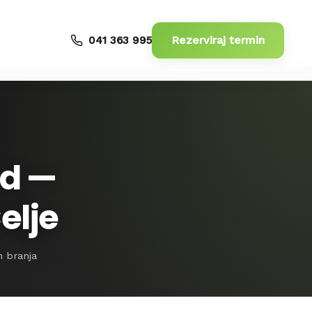
Rezerviraj termin
041 363 995
ld —
elje
n branja