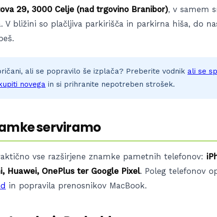
ova 29, 3000 Celje (nad trgovino Branibor)
, v samem s
 V bližini so plačljiva parkirišča in parkirna hiša, do n
peš.
ričani, ali se popravilo še izplača? Preberite vodnik
ali se s
 kupiti novega
in si prihranite nepotreben strošek.
namke serviramo
aktično vse razširjene znamke pametnih telefonov:
iP
i, Huawei, OnePlus ter Google Pixel
. Poleg telefonov o
ad
in popravila prenosnikov MacBook.