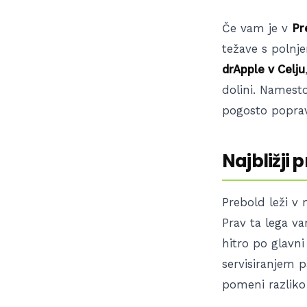
Če vam je v
Pr
težave s polnje
drApple v Celju
dolini. Namest
pogosto popravi
Najbližji 
Prebold leži v
Prav ta lega va
hitro po glavni
servisiranjem p
pomeni razliko 