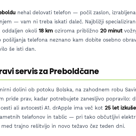
eboldu
nehal delovati telefon — počil zaslon, izrabljena 
njem — vam ni treba iskati daleč. Najbližji specializirani
, oddaljen okoli
18 km
oziroma približno
20 minut
vožnj
o pošiljanja telefona neznano kam dobite osebno obra
lo še isti dan.
pravi servis za Preboldčane
 mirni dolini ob potoku Bolska, na zahodnem robu Savin
m pride prav, kadar potrebujete zanesljivo popravilo: d
 cesti ali avtocesti A1. drApple ima več kot
25 let izkuše
ametnih telefonov in tablic — pri tako občutljivi elektr
med trajno rešitvijo in novo težavo čez teden dni.