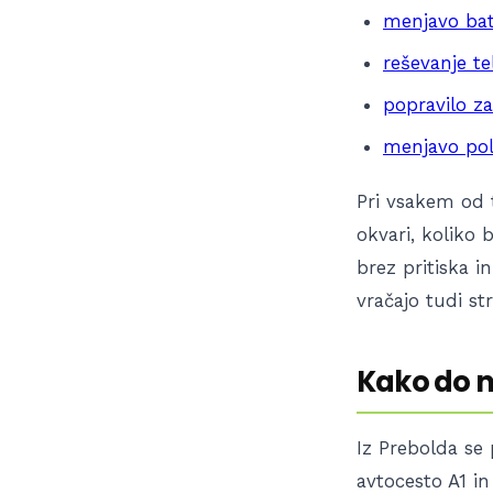
menjavo bat
reševanje te
popravilo z
menjavo pol
Pri vsakem od 
okvari, koliko 
brez pritiska i
vračajo tudi st
Kako do n
Iz Prebolda se 
avtocesto A1 in